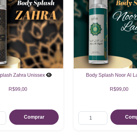
plash Noor Al Layali
Body Splash Morango 
Unissex
R$99,00
R$99,00
Comprar
Comp