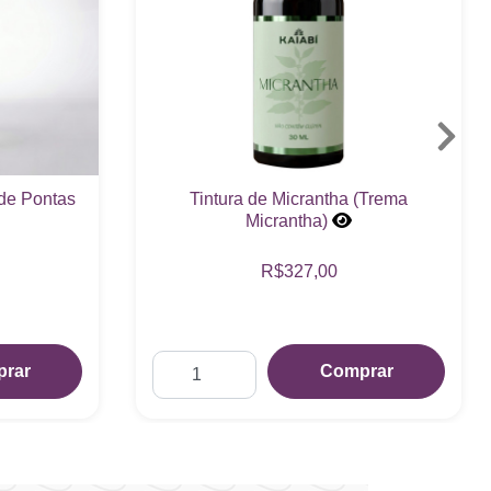
(Trema
Tintura AntiPar
R$147,00
Comprar
rar