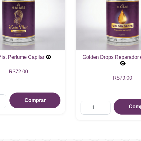
rops Reparador de Pontas
Tintura de Micrantha 
Micrantha)
R$79,00
R$327,00
Comprar
Comp