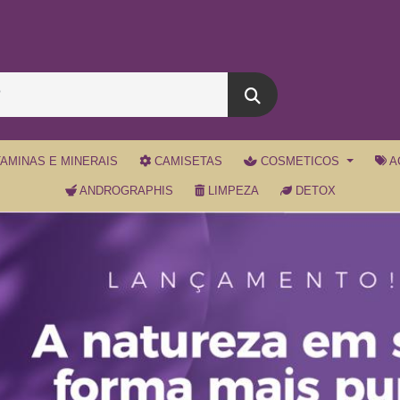
TAMINAS E MINERAIS
CAMISETAS
COSMETICOS
A
ANDROGRAPHIS
LIMPEZA
DETOX