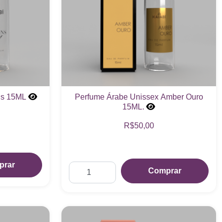
ns 15ML
Perfume Árabe Unissex Amber Ouro
15ML.
R$50,00
prar
Comprar