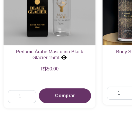
Perfume Árabe Masculino Black
Body S
Glacier 15ml.
R$50,00
Comprar
Perfume Árabe Feminino Shagaf Ala
Perfume Ma
15ML.