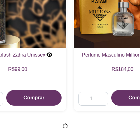
plash Zahra Unissex
Perfume Masculino Millio
R$99,00
R$184,00
Comprar
Com
sculino Invicto Glory 15ML
Perfume Masculino Iron Sc