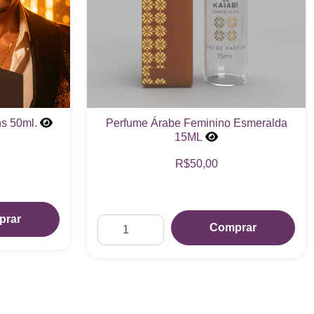
ns 50ml.
Perfume Árabe Feminino Esmeralda
15ML
R$50,00
prar
Comprar
ent 50ml.
Perfume Feminino Maddame 15ml.