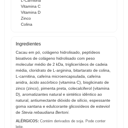
L-Carnitina
Vitamina C
Vitamina D
Zinco
Colina
Ingredientes
Cacau em pó, colágeno hidrolisado, peptídeos
bioativos de colágeno hidrolisado com peso
molecular médio de 2 kDa, triglicerídeos de cadeia
média, cloridrato de L-arginina, bitartarato de colina,
L-carnitina, cafeína microencapsulada, cafeína
anidra, ácido ascórbico (vitamina C), bisglicinato de
zinco (zinco), pimenta preta, colecalciferol (vitamina
D), aromatizantes natural e sintético idêntico ao
natural, antiumectante dióxido de silício, espessante
goma xantana e edulcorante glicosídeos de esteviol
de
Stevia rebaudiana Bertoni
.
ALÉRGICOS:
Contém derivados de soja. Pode conter
leite.