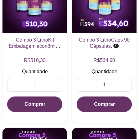
Combo 3 LithoKit
Combo 3 LithoCaps 90
Embalagem econômica
Cápsulas.
(DextroMalic em Sache).
R$510,30
R$534,60
Quantidade
Quantidade
Comprar
Comprar