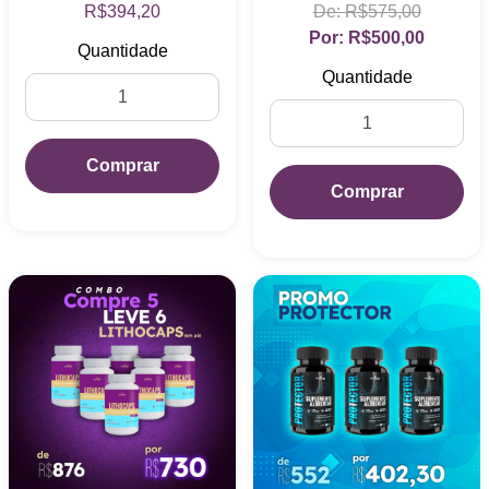
LithoKit Economico.
R$394,20
R$575,00
R$500,00
Quantidade
Quantidade
Comprar
Comprar