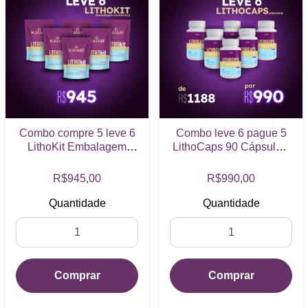
Combo compre 5 leve 6
Combo leve 6 pague 5
LithoKit Embalagem
LithoCaps 90 Cápsulas.
Econômica (DextroMalic
em Sache).
R$945,00
R$990,00
Quantidade
Quantidade
Comprar
Comprar