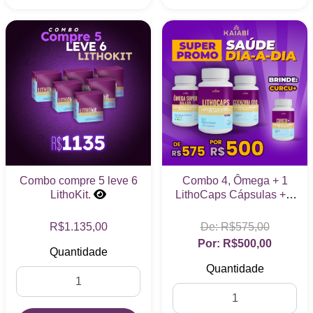
Combo compre 5 leve 6
Combo 4, Ômega + 1
LithoKit.
LithoCaps Cápsulas + 1
Coenzima Q10 + Brinde
Curcu +
R$1.135,00
R$575,00
R$500,00
Quantidade
Quantidade