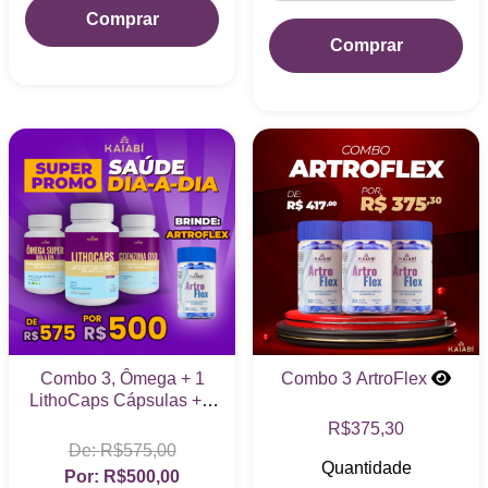
Comprar
Comprar
Combo 3, Ômega + 1
Combo 3 ArtroFlex
LithoCaps Cápsulas + 1
Coenzima Q10, Brinde
R$375,30
ArtroFlex
R$575,00
Quantidade
R$500,00