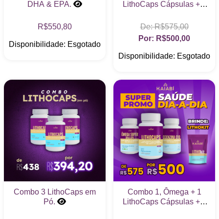
DHA & EPA.
LithoCaps Cápsulas + 1
Coenzima Q10, Brinde
Energyze
R$550,80
R$575,00
R$500,00
Disponibilidade: Esgotado
Disponibilidade: Esgotado
Combo 3 LithoCaps em
Combo 1, Ômega + 1
Pó.
LithoCaps Cápsulas + 1
Coenzima Q10, Brinde